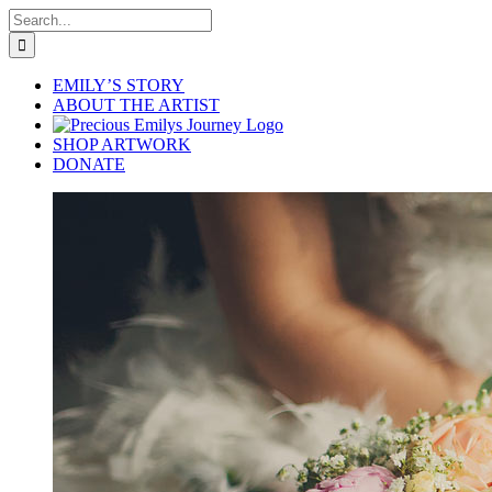
Skip
Search
to
for:
content
EMILY’S STORY
ABOUT THE ARTIST
SHOP ARTWORK
DONATE
View
Larger
Image