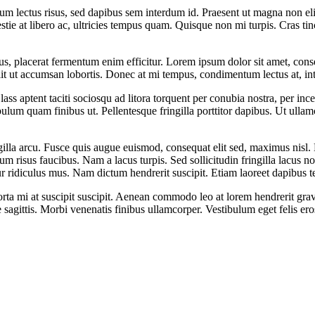
um lectus risus, sed dapibus sem interdum id. Praesent ut magna non elit
tie at libero ac, ultricies tempus quam. Quisque non mi turpis. Cras tinc
us, placerat fermentum enim efficitur. Lorem ipsum dolor sit amet, consec
elit ut accumsan lobortis. Donec at mi tempus, condimentum lectus at, i
Class aptent taciti sociosqu ad litora torquent per conubia nostra, per 
bulum quam finibus ut. Pellentesque fringilla porttitor dapibus. Ut ulla
gilla arcu. Fusce quis augue euismod, consequat elit sed, maximus nisl. D
lum risus faucibus. Nam a lacus turpis. Sed sollicitudin fringilla lacus no
r ridiculus mus. Nam dictum hendrerit suscipit. Etiam laoreet dapibus t
rta mi at suscipit suscipit. Aenean commodo leo at lorem hendrerit gravi
e sagittis. Morbi venenatis finibus ullamcorper. Vestibulum eget felis 