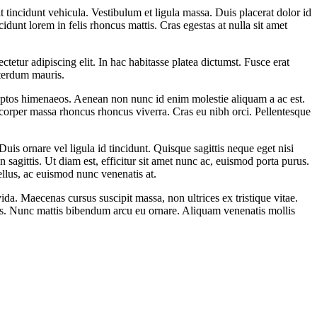
 tincidunt vehicula. Vestibulum et ligula massa. Duis placerat dolor id
idunt lorem in felis rhoncus mattis. Cras egestas at nulla sit amet
tetur adipiscing elit. In hac habitasse platea dictumst. Fusce erat
nterdum mauris.
inceptos himenaeos. Aenean non nunc id enim molestie aliquam a ac est.
mcorper massa rhoncus rhoncus viverra. Cras eu nibh orci. Pellentesque
uis ornare vel ligula id tincidunt. Quisque sagittis neque eget nisi
n sagittis. Ut diam est, efficitur sit amet nunc ac, euismod porta purus.
ellus, ac euismod nunc venenatis at.
da. Maecenas cursus suscipit massa, non ultrices ex tristique vitae.
eros. Nunc mattis bibendum arcu eu ornare. Aliquam venenatis mollis