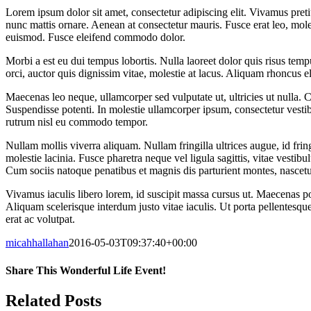
Lorem ipsum dolor sit amet, consectetur adipiscing elit. Vivamus preti
nunc mattis ornare. Aenean at consectetur mauris. Fusce erat leo, moles
euismod. Fusce eleifend commodo dolor.
Morbi a est eu dui tempus lobortis. Nulla laoreet dolor quis risus temp
orci, auctor quis dignissim vitae, molestie at lacus. Aliquam rhoncus 
Maecenas leo neque, ullamcorper sed vulputate ut, ultricies ut nulla. 
Suspendisse potenti. In molestie ullamcorper ipsum, consectetur vesti
rutrum nisl eu commodo tempor.
Nullam mollis viverra aliquam. Nullam fringilla ultrices augue, id frin
molestie lacinia. Fusce pharetra neque vel ligula sagittis, vitae vestibu
Cum sociis natoque penatibus et magnis dis parturient montes, nascetu
Vivamus iaculis libero lorem, id suscipit massa cursus ut. Maecenas po
Aliquam scelerisque interdum justo vitae iaculis. Ut porta pellentesqu
erat ac volutpat.
micahhallahan
2016-05-03T09:37:40+00:00
Share This Wonderful Life Event!
Facebook
X
Pinterest
Email
Related Posts